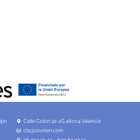
ipo
Calle Colon 22-2G 46004 Valencia
cts@savinen.com
96 352 35 43 - 609 62 32 13