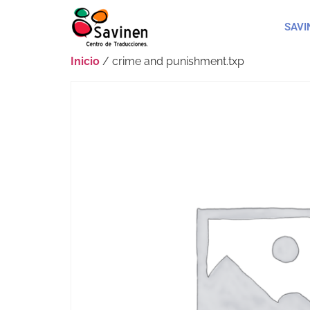
SAVI
Inicio
/ crime and punishment.txp