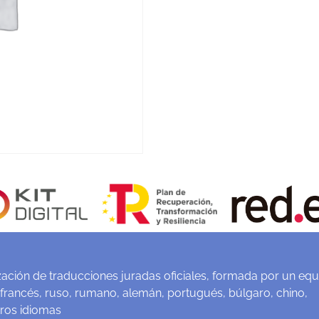
ación de traducciones juradas oficiales, formada por un equ
 francés, ruso, rumano, alemán, portugués, búlgaro, chino,
tros idiomas