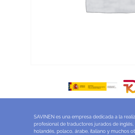
SAVINEN es una empresa dedicada a la realiz
profesional de traductores jurados de inglés,
holandés, polaco, árabe, italiano y muchos o