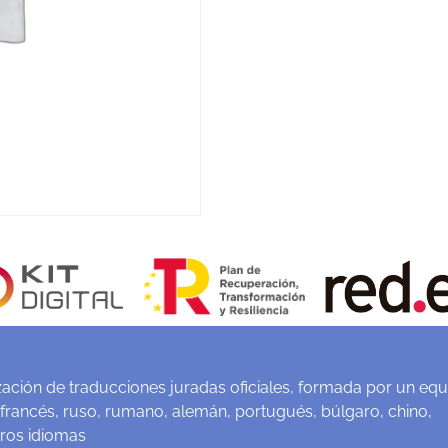
ación de traducciones juradas oficiales, formada por un equ
 francés, ruso, rumano, alemán, portugués, búlgaro, chino,
tros idiomas