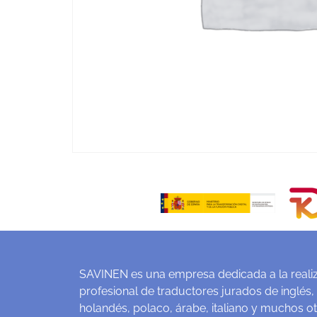
SAVINEN es una empresa dedicada a la realiz
profesional de traductores jurados de inglés,
holandés, polaco, árabe, italiano y muchos o