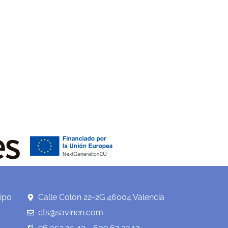
ipo
Calle Colon 22-2G 46004 Valencia
cts@savinen.com
96 352 35 43 - 609 62 32 13