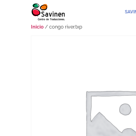
SAVI
Inicio
/ congo river.txp