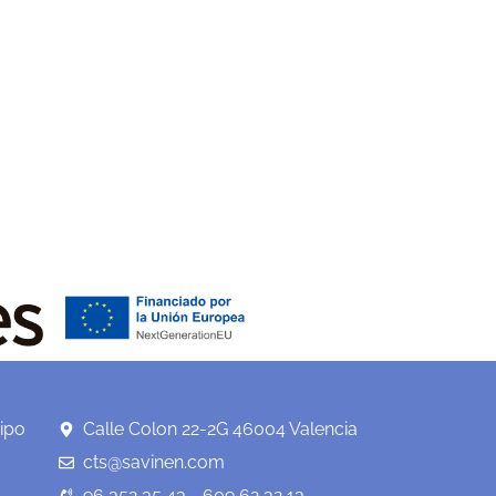
ipo
Calle Colon 22-2G 46004 Valencia
cts@savinen.com
96 352 35 43 - 609 62 32 13