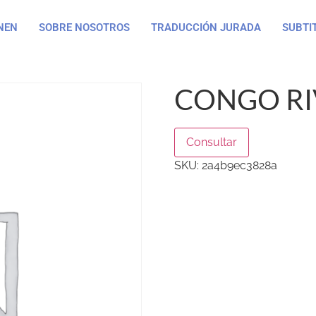
NEN
SOBRE NOSOTROS
TRADUCCIÓN JURADA
SUBTI
CONGO RI
Consultar
SKU:
2a4b9ec3828a