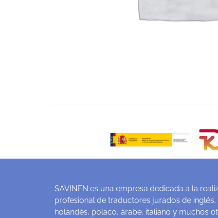
SAVINEN es una empresa dedicada a la realiz
profesional de traductores jurados de inglés,
holandés, polaco, árabe, italiano y muchos o