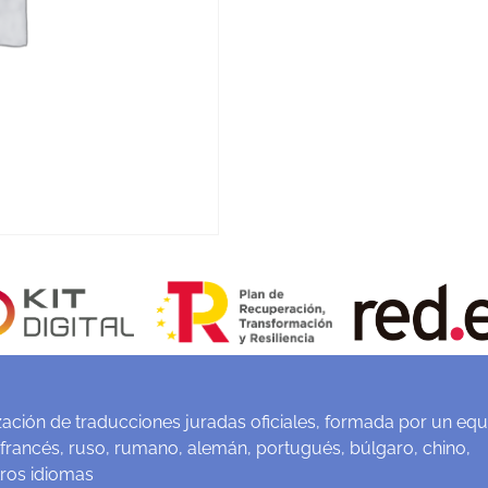
ación de traducciones juradas oficiales, formada por un equ
 francés, ruso, rumano, alemán, portugués, búlgaro, chino,
tros idiomas