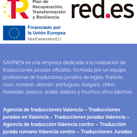
SAVINEN es una empresa dedicada a la realización de
traducciones juradas oficiales, formada por un equipo
profesional de traductores jurados de inglés, francés,
ruso, rumano, alemán, portugués, búlgaro, chino,
holandés, polaco, árabe, italiano y muchos otros idiomas
Agencia de traducciones Valencia
– Traducciones
juradas en Valencia
– Traducciones juradas Valencia
–
Agencia de traducción Valencia centro
– Traducción
jurada rumano Valencia centro
– Traducciones Juradas