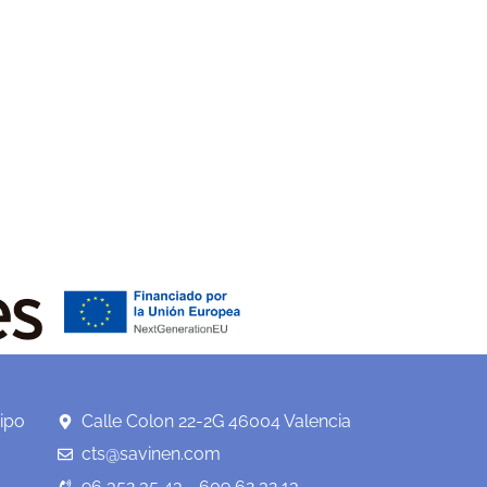
ipo
Calle Colon 22-2G 46004 Valencia
cts@savinen.com
96 352 35 43 - 609 62 32 13