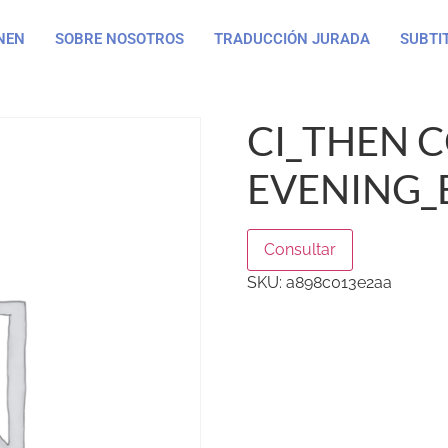
NEN
SOBRE NOSOTROS
TRADUCCIÓN JURADA
SUBTI
CI_THEN 
EVENING_E
Consultar
SKU:
a898c013e2aa