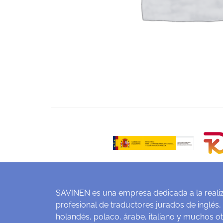
SAVINEN es una empresa dedicada a la realiz
profesional de traductores jurados de inglés,
holandés, polaco, árabe, italiano y muchos o