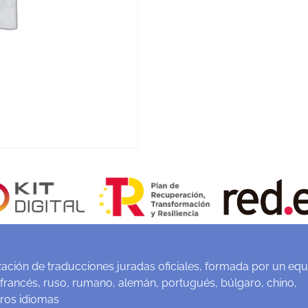
ación de traducciones juradas oficiales, formada por un equ
 francés, ruso, rumano, alemán, portugués, búlgaro, chino,
tros idiomas