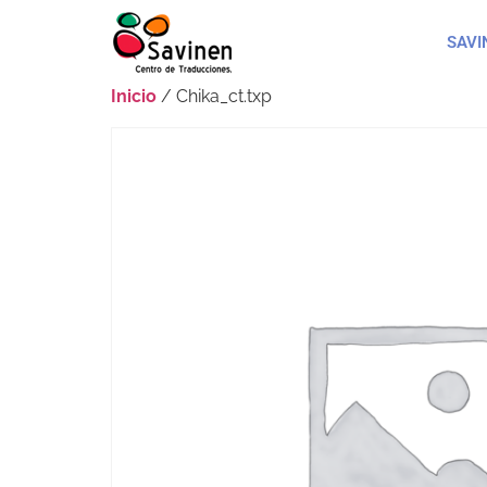
SAVI
Inicio
/ Chika_ct.txp