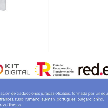
ación de traducciones juradas oficiales, formada por un equ
 francés, ruso, rumano, alemán, portugués, búlgaro, chino,
tros idiomas