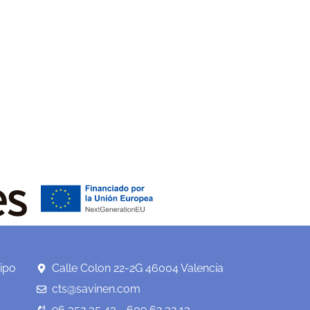
ipo
Calle Colon 22-2G 46004 Valencia
cts@savinen.com
96 352 35 43 - 609 62 32 13