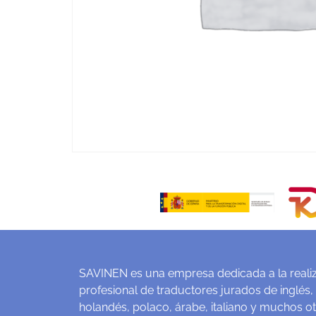
SAVINEN es una empresa dedicada a la realiz
profesional de traductores jurados de inglés,
holandés, polaco, árabe, italiano y muchos o