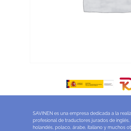
SAVINEN es una empresa dedicada a la realiz
profesional de traductores jurados de inglés,
holandés, polaco, árabe, italiano y muchos o