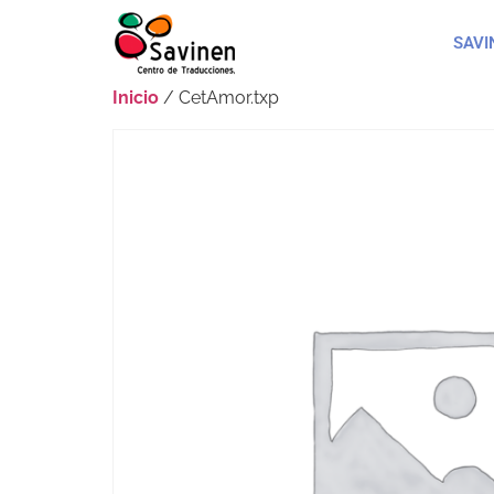
SAVI
Inicio
/ CetAmor.txp