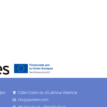
ipo
Calle Colon 22-2G 46004 Valencia
cts@savinen.com
96 352 35 43 - 609 62 32 13