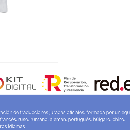
ación de traducciones juradas oficiales, formada por un equ
 francés, ruso, rumano, alemán, portugués, búlgaro, chino,
tros idiomas