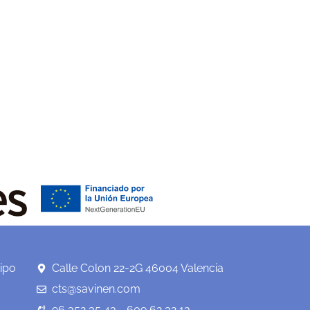
ipo
Calle Colon 22-2G 46004 Valencia
cts@savinen.com
96 352 35 43 - 609 62 32 13