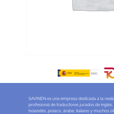
SAVINEN es una empresa dedicada a la realiz
profesional de traductores jurados de inglés,
holandés, polaco, árabe, italiano y muchos o