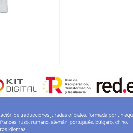
ación de traducciones juradas oficiales, formada por un equ
 francés, ruso, rumano, alemán, portugués, búlgaro, chino,
tros idiomas