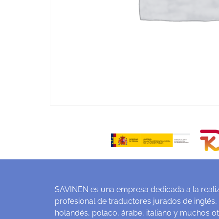
SAVINEN es una empresa dedicada a la realiz
profesional de traductores jurados de inglés,
holandés, polaco, árabe, italiano y muchos o