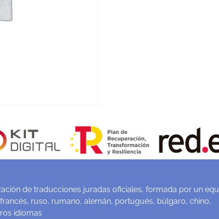
ación de traducciones juradas oficiales, formada por un equ
 francés, ruso, rumano, alemán, portugués, búlgaro, chino,
tros idiomas