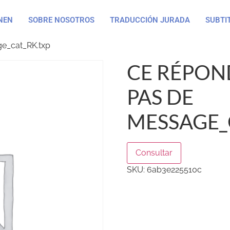
NEN
SOBRE NOSOTROS
TRADUCCIÓN JURADA
SUBTI
e_cat_RK.txp
CE RÉPON
PAS DE
MESSAGE_
Consultar
SKU:
6ab3e225510c