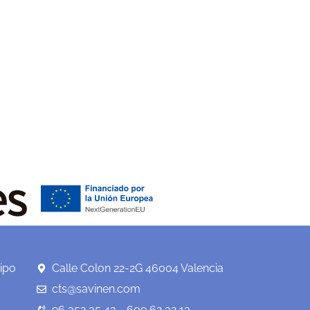
ipo
Calle Colon 22-2G 46004 Valencia
cts@savinen.com
96 352 35 43 - 609 62 32 13