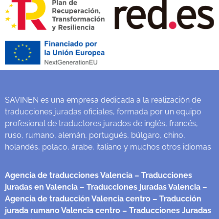
SAVINEN es una empresa dedicada a la realización de
traducciones juradas oficiales, formada por un equipo
profesional de traductores jurados de inglés, francés,
ruso, rumano, alemán, portugués, búlgaro, chino,
holandés, polaco, árabe, italiano y muchos otros idiomas
Agencia de traducciones Valencia
– Traducciones
juradas en Valencia
– Traducciones juradas Valencia
–
Agencia de traducción Valencia centro
– Traducción
jurada rumano Valencia centro
– Traducciones Juradas