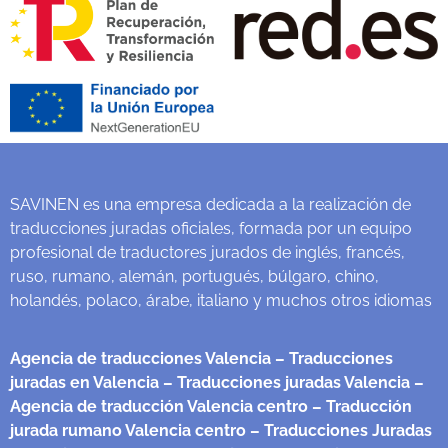
SAVINEN es una empresa dedicada a la realización de
traducciones juradas oficiales, formada por un equipo
profesional de traductores jurados de inglés, francés,
ruso, rumano, alemán, portugués, búlgaro, chino,
holandés, polaco, árabe, italiano y muchos otros idiomas
Agencia de traducciones Valencia
– Traducciones
juradas en Valencia
– Traducciones juradas Valencia
–
Agencia de traducción Valencia centro
– Traducción
jurada rumano Valencia centro
– Traducciones Juradas