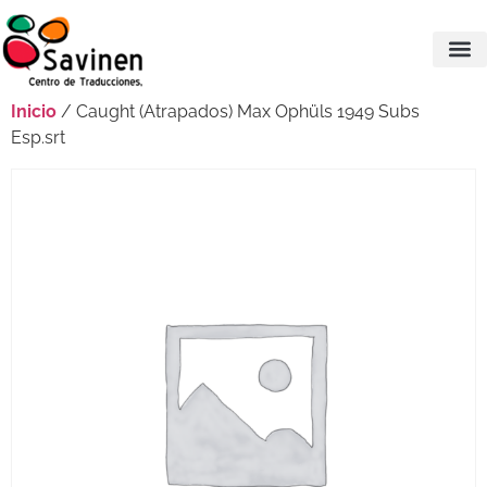
Inicio
/ Caught (Atrapados) Max Ophüls 1949 Subs
Esp.srt