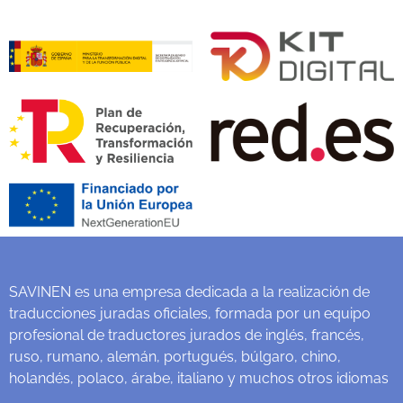
SAVINEN es una empresa dedicada a la realización de
traducciones juradas oficiales, formada por un equipo
profesional de traductores jurados de inglés, francés,
ruso, rumano, alemán, portugués, búlgaro, chino,
holandés, polaco, árabe, italiano y muchos otros idiomas