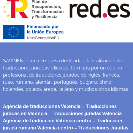
SAVINEN es una empresa dedicada a la realización de
traducciones juradas oficiales, formada por un equipo
profesional de traductores jurados de inglés, francés,
ruso, rumano, alemán, portugués, búlgaro, chino,
holandés, polaco, árabe, italiano y muchos otros idiomas
Agencia de traducciones Valencia
– Traducciones
juradas en Valencia
– Traducciones juradas Valencia
–
Agencia de traducción Valencia centro
– Traducción
jurada rumano Valencia centro
– Traducciones Juradas