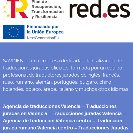
SAVINEN es una empresa dedicada a la realización de
traducciones juradas oficiales, formada por un equipo
profesional de traductores jurados de inglés, francés,
ruso, rumano, alemán, portugués, búlgaro, chino,
holandés, polaco, árabe, italiano y muchos otros idiomas
Agencia de traducciones Valencia
– Traducciones
juradas en Valencia
– Traducciones juradas Valencia
–
Agencia de traducción Valencia centro
– Traducción
jurada rumano Valencia centro
– Traducciones Juradas