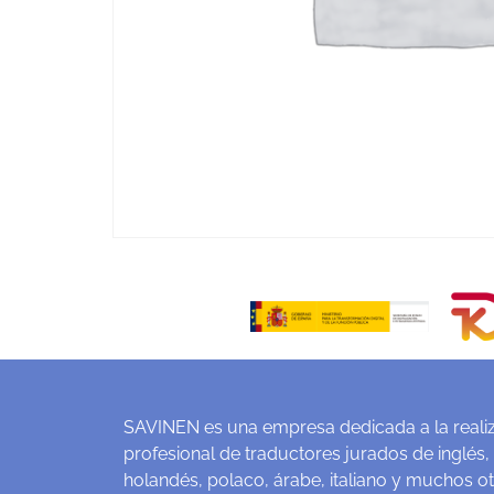
SAVINEN es una empresa dedicada a la realiz
profesional de traductores jurados de inglés,
holandés, polaco, árabe, italiano y muchos o