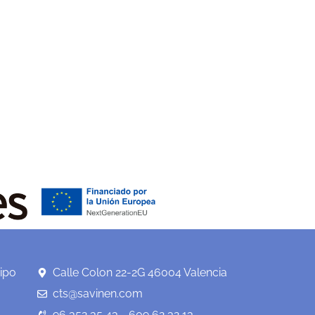
ipo
Calle Colon 22-2G 46004 Valencia
cts@savinen.com
96 352 35 43 - 609 62 32 13