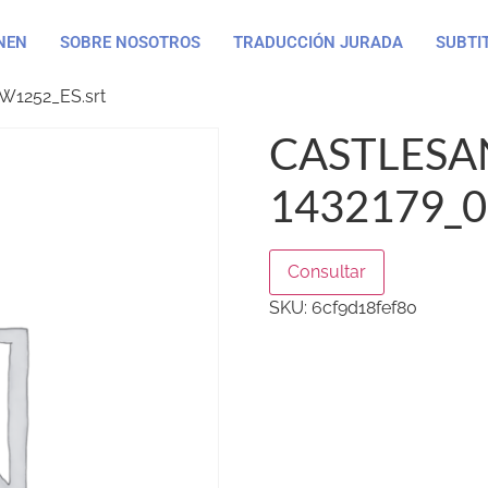
NEN
SOBRE NOSOTROS
TRADUCCIÓN JURADA
SUBTI
W1252_ES.srt
CASTLESA
1432179_
Consultar
SKU:
6cf9d18fef80