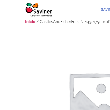
SAVI
Inicio
/ CastlesAndFisherFolk_N-1432179_01of