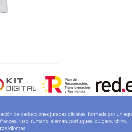
ación de traducciones juradas oficiales, formada por un equ
 francés, ruso, rumano, alemán, portugués, búlgaro, chino,
tros idiomas