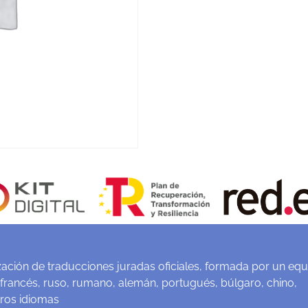
ación de traducciones juradas oficiales, formada por un equ
 francés, ruso, rumano, alemán, portugués, búlgaro, chino,
tros idiomas