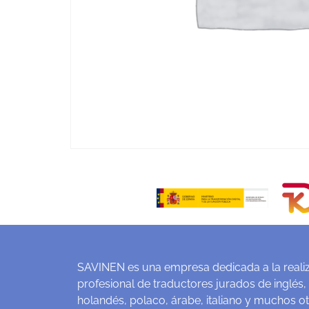
SAVINEN es una empresa dedicada a la realiz
profesional de traductores jurados de inglés,
holandés, polaco, árabe, italiano y muchos o