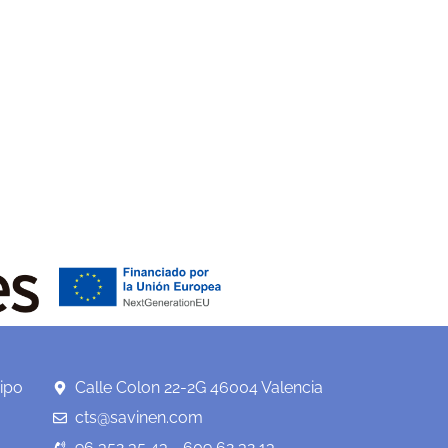
ipo
Calle Colon 22-2G 46004 Valencia
cts@savinen.com
96 352 35 43 - 609 62 32 13