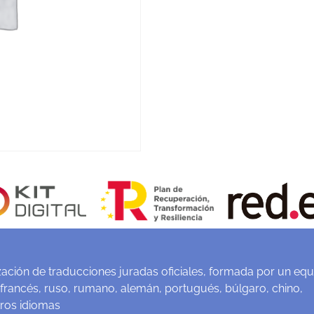
ación de traducciones juradas oficiales, formada por un equ
 francés, ruso, rumano, alemán, portugués, búlgaro, chino,
tros idiomas