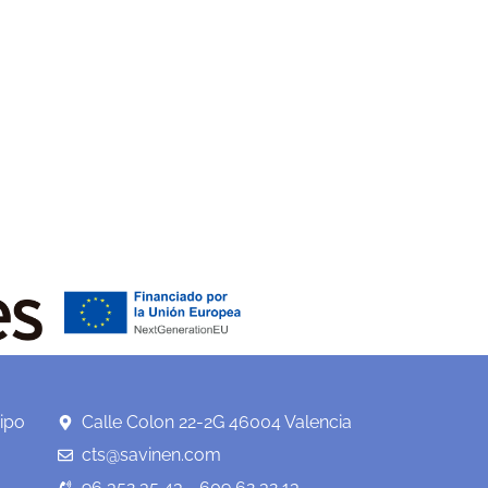
ipo
Calle Colon 22-2G 46004 Valencia
cts@savinen.com
96 352 35 43 - 609 62 32 13