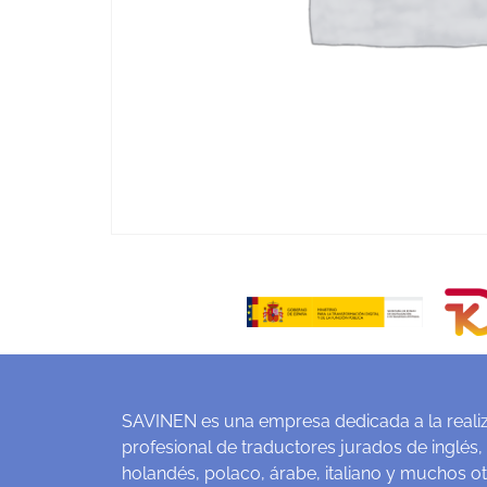
SAVINEN es una empresa dedicada a la realiz
profesional de traductores jurados de inglés,
holandés, polaco, árabe, italiano y muchos o