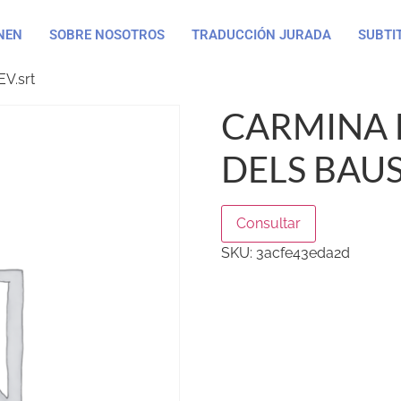
NEN
SOBRE NOSOTROS
TRADUCCIÓN JURADA
SUBTI
V.srt
CARMINA 
DELS BAUS
Consultar
SKU:
3acfe43eda2d