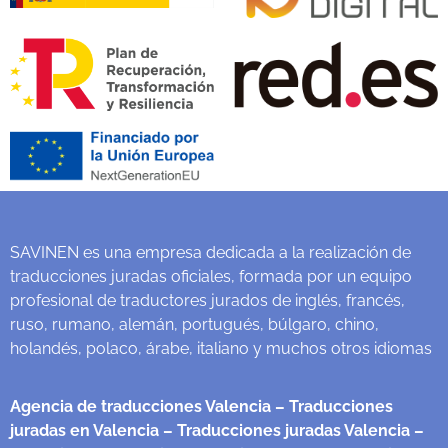
SAVINEN es una empresa dedicada a la realización de
traducciones juradas oficiales, formada por un equipo
profesional de traductores jurados de inglés, francés,
ruso, rumano, alemán, portugués, búlgaro, chino,
holandés, polaco, árabe, italiano y muchos otros idiomas
Agencia de traducciones Valencia
– Traducciones
juradas en Valencia
– Traducciones juradas Valencia
–