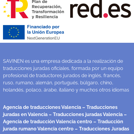
SAVINEN es una empresa dedicada a la realización de
traducciones juradas oficiales, formada por un equipo
profesional de traductores jurados de inglés, francés,
ruso, rumano, alemán, portugués, búlgaro, chino,
holandés, polaco, árabe, italiano y muchos otros idiomas
Agencia de traducciones Valencia
– Traducciones
juradas en Valencia
– Traducciones juradas Valencia
–
Agencia de traducción Valencia centro
– Traducción
jurada rumano Valencia centro
– Traducciones Juradas