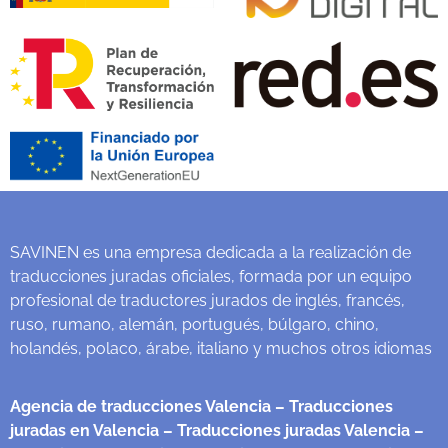
SAVINEN es una empresa dedicada a la realización de
traducciones juradas oficiales, formada por un equipo
profesional de traductores jurados de inglés, francés,
ruso, rumano, alemán, portugués, búlgaro, chino,
holandés, polaco, árabe, italiano y muchos otros idiomas
Agencia de traducciones Valencia
– Traducciones
juradas en Valencia
– Traducciones juradas Valencia
–