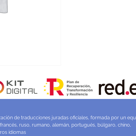
ación de traducciones juradas oficiales, formada por un equ
 francés, ruso, rumano, alemán, portugués, búlgaro, chino,
tros idiomas