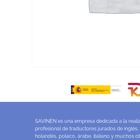
SAVINEN es una empresa dedicada a la realiz
profesional de traductores jurados de inglés,
holandés, polaco, árabe, italiano y muchos o