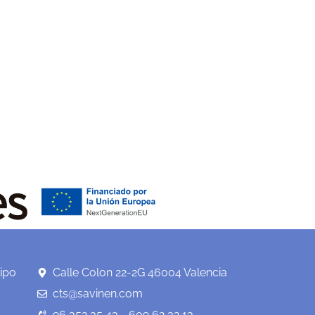
ipo
Calle Colon 22-2G 46004 Valencia
cts@savinen.com
96 352 35 43 - 609 62 32 13