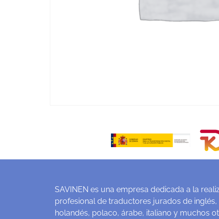
SAVINEN es una empresa dedicada a la realiz
profesional de traductores jurados de inglés,
holandés, polaco, árabe, italiano y muchos o