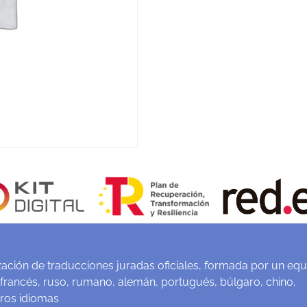
ación de traducciones juradas oficiales, formada por un equ
 francés, ruso, rumano, alemán, portugués, búlgaro, chino,
tros idiomas