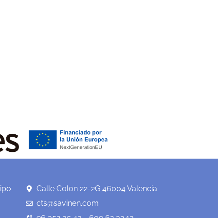
ipo
Calle Colon 22-2G 46004 Valencia
cts@savinen.com
96 352 35 43 - 609 62 32 13