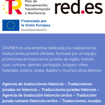
SAVINEN es una empresa dedicada a la realización de
traducciones juradas oficiales, formada por un equipo
profesional de traductores jurados de inglés, francés,
ruso, rumano, alemán, portugués, búlgaro, chino,
holandés, polaco, árabe, italiano y muchos otros idiomas
Agencia de traducciones Valencia
– Traducciones
juradas en Valencia
– Traducciones juradas Valencia
–
Agencia de traducción Valencia centro
– Traducción
jurada rumano Valencia centro
– Traducciones Juradas