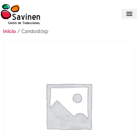
Inicio
/ Candodi.txp