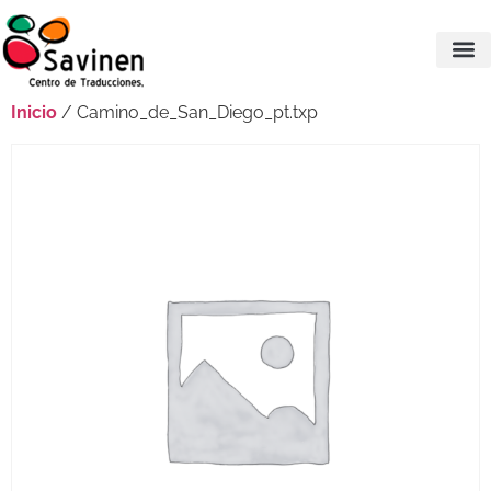
Inicio
/ Camino_de_San_Diego_pt.txp