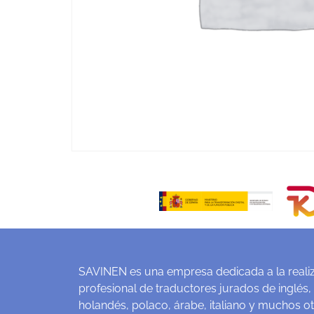
SAVINEN es una empresa dedicada a la realiz
profesional de traductores jurados de inglés,
holandés, polaco, árabe, italiano y muchos o