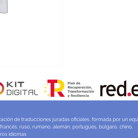
ación de traducciones juradas oficiales, formada por un equ
 francés, ruso, rumano, alemán, portugués, búlgaro, chino,
tros idiomas