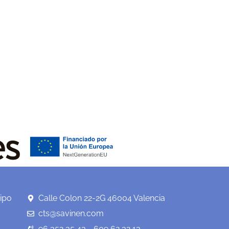
ipo
Calle Colon 22-2G 46004 Valencia
cts@savinen.com
96 352 35 43 - 609 62 32 13