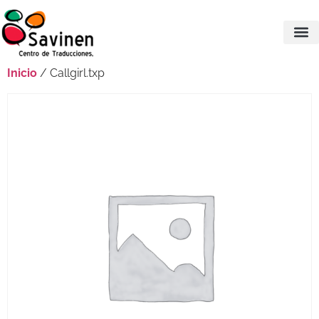
Inicio
/ Callgirl.txp