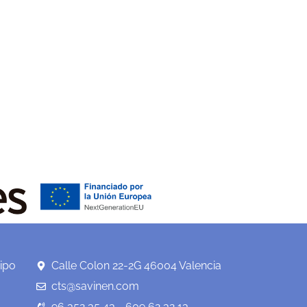
ipo
Calle Colon 22-2G 46004 Valencia
cts@savinen.com
96 352 35 43 - 609 62 32 13