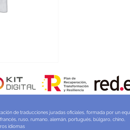
ación de traducciones juradas oficiales, formada por un equ
 francés, ruso, rumano, alemán, portugués, búlgaro, chino,
tros idiomas