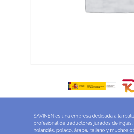
SAVINEN es una empresa dedicada a la realiz
profesional de traductores jurados de inglés,
holandés, polaco, árabe, italiano y muchos o