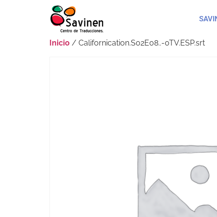
SAVI
Inicio
/ Californication.S02E08..-0TV.ESP.srt