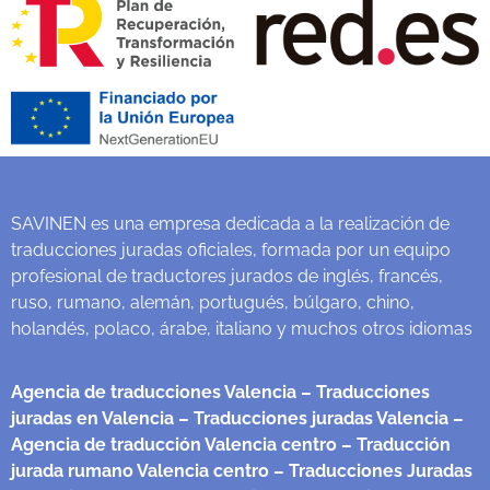
SAVINEN es una empresa dedicada a la realización de
traducciones juradas oficiales, formada por un equipo
profesional de traductores jurados de inglés, francés,
ruso, rumano, alemán, portugués, búlgaro, chino,
holandés, polaco, árabe, italiano y muchos otros idiomas
Agencia de traducciones Valencia
– Traducciones
juradas en Valencia
– Traducciones juradas Valencia
–
Agencia de traducción Valencia centro
– Traducción
jurada rumano Valencia centro
– Traducciones Juradas