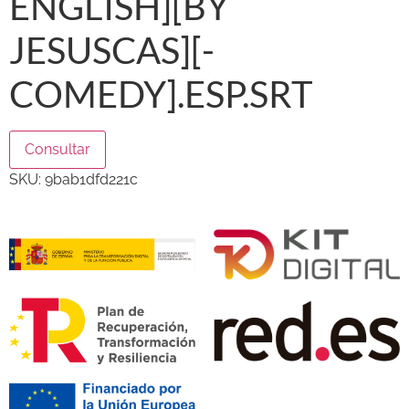
ENGLISH][BY
JESUSCAS][-
COMEDY].ESP.SRT
Consultar
SKU:
9bab1dfd221c