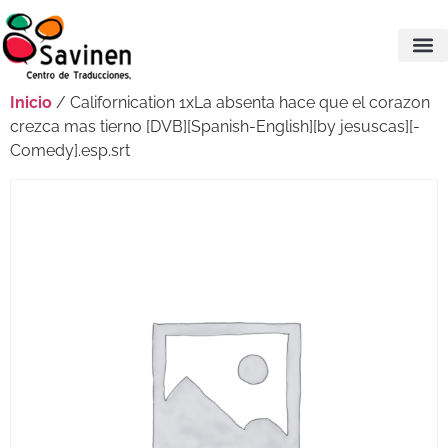
Inicio
/ Californication 1xLa absenta hace que el corazon
crezca mas tierno [DVB][Spanish-English][by jesuscas][-
Comedy].esp.srt