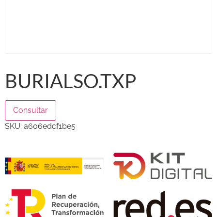
BURIALSO.TXP
Consultar
SKU:
a606edcf1be5