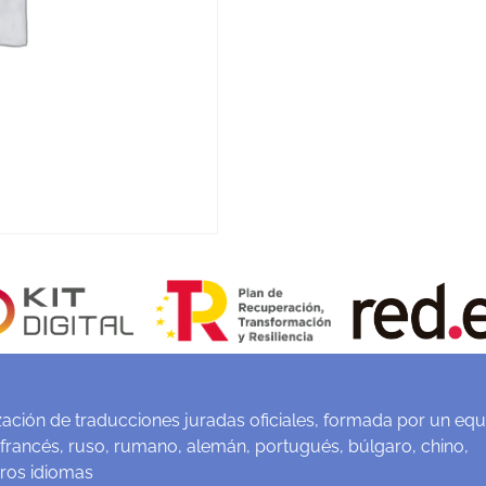
ación de traducciones juradas oficiales, formada por un equ
 francés, ruso, rumano, alemán, portugués, búlgaro, chino,
tros idiomas