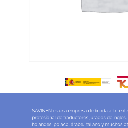
SAVINEN es una empresa dedicada a la realiz
profesional de traductores jurados de inglés,
holandés, polaco, árabe, italiano y muchos o