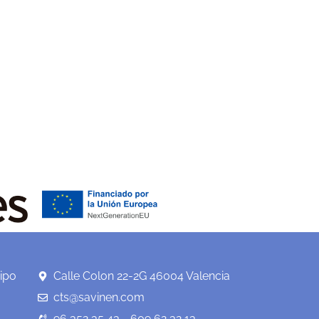
ipo
Calle Colon 22-2G 46004 Valencia
cts@savinen.com
96 352 35 43 - 609 62 32 13