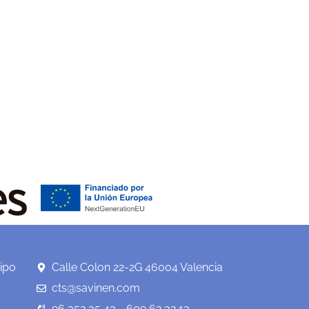
ipo
Calle Colon 22-2G 46004 Valencia
cts@savinen.com
96 352 35 43 - 609 62 32 13