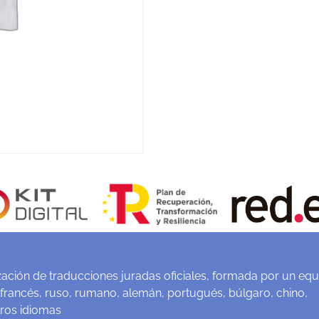
ación de traducciones juradas oficiales, formada por un equ
 francés, ruso, rumano, alemán, portugués, búlgaro, chino,
tros idiomas