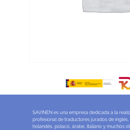
SAVINEN es una empresa dedicada a la realiz
profesional de traductores jurados de inglés,
holandés, polaco, árabe, italiano y muchos o