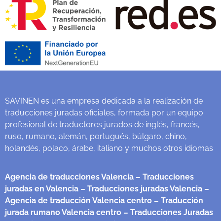
SAVINEN es una empresa dedicada a la realización de
traducciones juradas oficiales, formada por un equipo
profesional de traductores jurados de inglés, francés,
ruso, rumano, alemán, portugués, búlgaro, chino,
holandés, polaco, árabe, italiano y muchos otros idiomas
Agencia de traducciones Valencia
– Traducciones
juradas en Valencia
– Traducciones juradas Valencia
–
Agencia de traducción Valencia centro
– Traducción
jurada rumano Valencia centro
– Traducciones Juradas