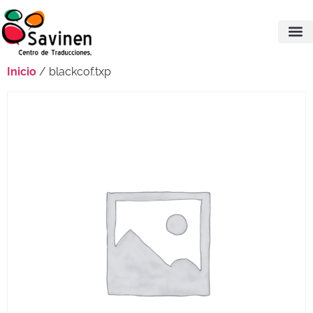
Inicio
/ blackcof.txp