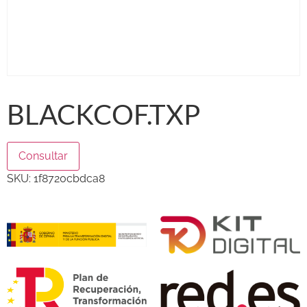
BLACKCOF.TXP
Consultar
SKU:
1f8720cbdca8