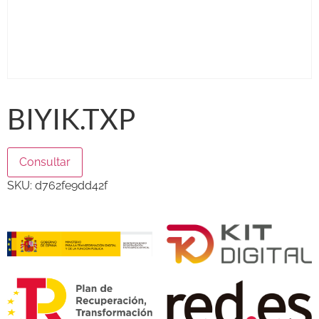
BIYIK.TXP
Consultar
SKU:
d762fe9dd42f