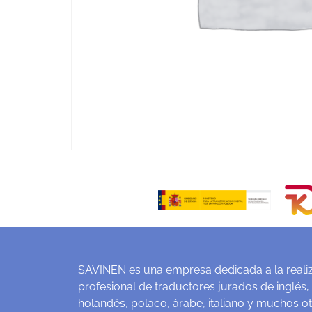
SAVINEN es una empresa dedicada a la realiz
profesional de traductores jurados de inglés,
holandés, polaco, árabe, italiano y muchos o