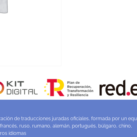
ación de traducciones juradas oficiales, formada por un equ
 francés, ruso, rumano, alemán, portugués, búlgaro, chino,
tros idiomas