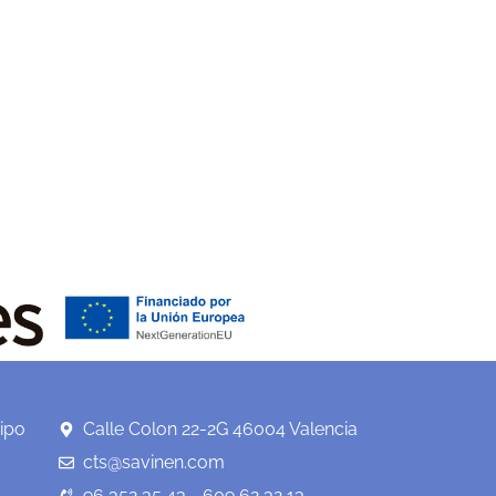
ipo
Calle Colon 22-2G 46004 Valencia
cts@savinen.com
96 352 35 43 - 609 62 32 13