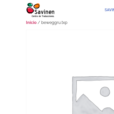
SAVI
Inicio
/ beweggru.txp