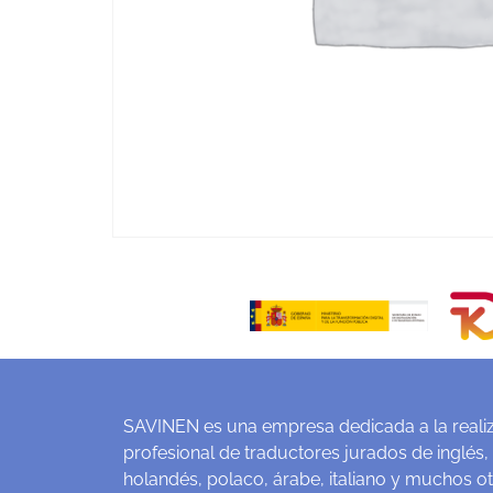
SAVINEN es una empresa dedicada a la realiz
profesional de traductores jurados de inglés,
holandés, polaco, árabe, italiano y muchos o