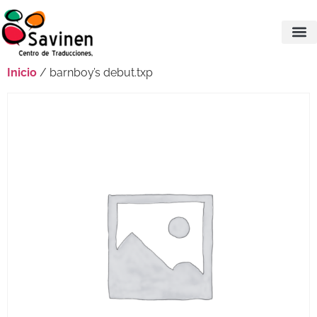
Inicio
/ barnboy’s debut.txp