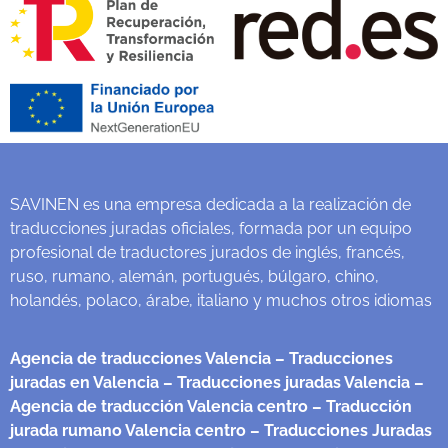
SAVINEN es una empresa dedicada a la realización de
traducciones juradas oficiales, formada por un equipo
profesional de traductores jurados de inglés, francés,
ruso, rumano, alemán, portugués, búlgaro, chino,
holandés, polaco, árabe, italiano y muchos otros idiomas
Agencia de traducciones Valencia
– Traducciones
juradas en Valencia
– Traducciones juradas Valencia
–
Agencia de traducción Valencia centro
– Traducción
jurada rumano Valencia centro
– Traducciones Juradas