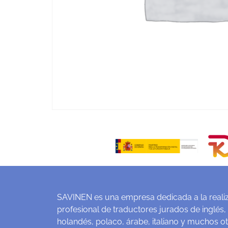
SAVINEN es una empresa dedicada a la realiz
profesional de traductores jurados de inglés,
holandés, polaco, árabe, italiano y muchos o