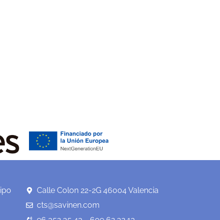
ipo
Calle Colon 22-2G 46004 Valencia
cts@savinen.com
96 352 35 43 - 609 62 32 13