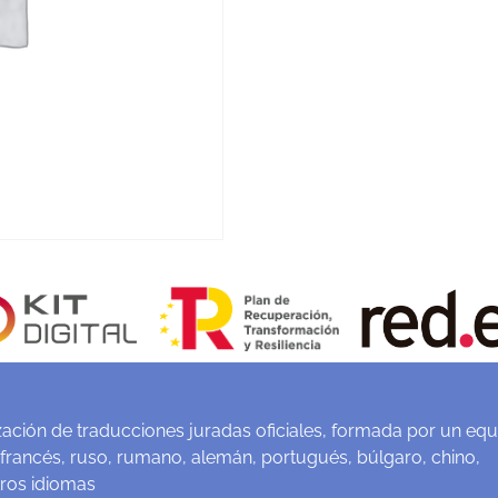
ación de traducciones juradas oficiales, formada por un equ
 francés, ruso, rumano, alemán, portugués, búlgaro, chino,
tros idiomas