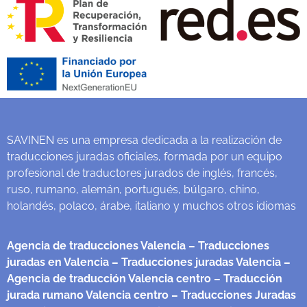
SAVINEN es una empresa dedicada a la realización de
traducciones juradas oficiales, formada por un equipo
profesional de traductores jurados de inglés, francés,
ruso, rumano, alemán, portugués, búlgaro, chino,
holandés, polaco, árabe, italiano y muchos otros idiomas
Agencia de traducciones Valencia
– Traducciones
juradas en Valencia
– Traducciones juradas Valencia
–
Agencia de traducción Valencia centro
– Traducción
jurada rumano Valencia centro
– Traducciones Juradas