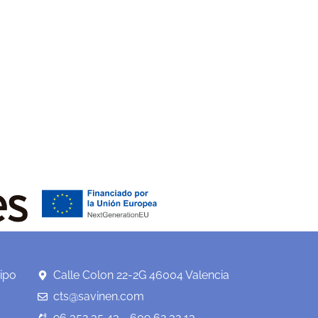
ipo
Calle Colon 22-2G 46004 Valencia
cts@savinen.com
96 352 35 43 - 609 62 32 13