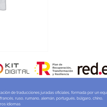
ación de traducciones juradas oficiales, formada por un equ
 francés, ruso, rumano, alemán, portugués, búlgaro, chino,
tros idiomas