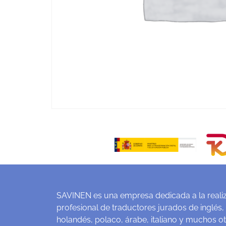
SAVINEN es una empresa dedicada a la realiz
profesional de traductores jurados de inglés,
holandés, polaco, árabe, italiano y muchos o