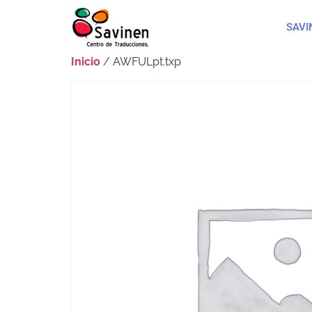
SAVI
Inicio
/ AWFULpt.txp