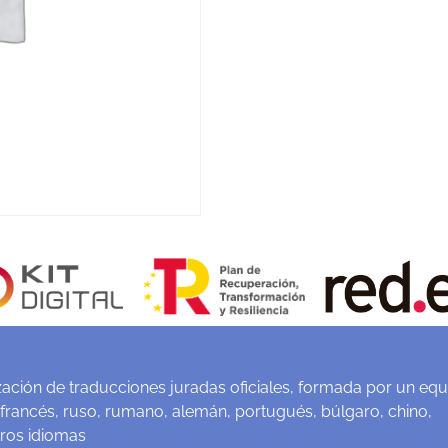
ación de traducciones juradas oficiales, formada por un equ
 francés, ruso, rumano, alemán, portugués, búlgaro, chino,
tros idiomas