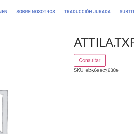
NEN
SOBRE NOSOTROS
TRADUCCIÓN JURADA
SUBTI
ATTILA.TX
Consultar
SKU:
eb56aec3888e