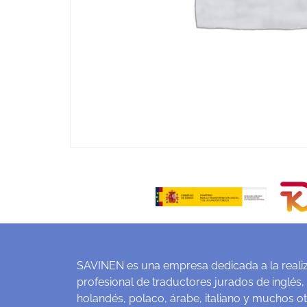
SAVINEN es una empresa dedicada a la realiz
profesional de traductores jurados de inglés,
holandés, polaco, árabe, italiano y muchos o