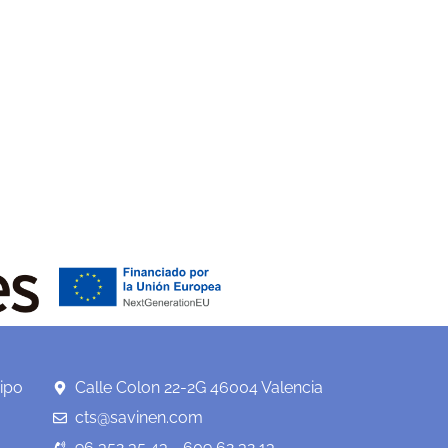
ipo
Calle Colon 22-2G 46004 Valencia
cts@savinen.com
96 352 35 43 - 609 62 32 13