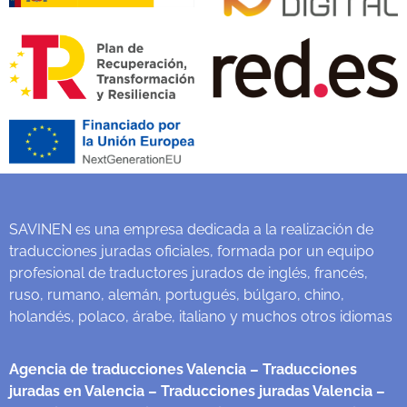
SAVINEN es una empresa dedicada a la realización de
traducciones juradas oficiales, formada por un equipo
profesional de traductores jurados de inglés, francés,
ruso, rumano, alemán, portugués, búlgaro, chino,
holandés, polaco, árabe, italiano y muchos otros idiomas
Agencia de traducciones Valencia
– Traducciones
juradas en Valencia
– Traducciones juradas Valencia
–