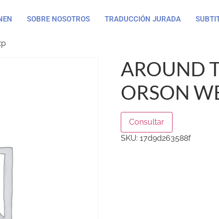
NEN
SOBRE NOSOTROS
TRADUCCIÓN JURADA
SUBTI
xp
AROUND 
ORSON WE
Consultar
SKU:
17d9d263588f