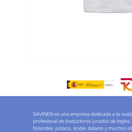
SAVINEN es una empresa dedicada a la realiz
profesional de traductores jurados de inglés,
holandés, polaco, árabe, italiano y muchos o