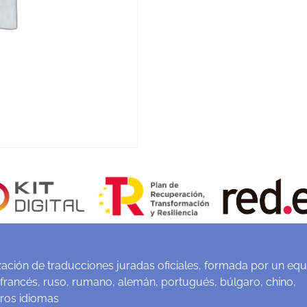
ación de traducciones juradas oficiales, formada por un equ
 francés, ruso, rumano, alemán, portugués, búlgaro, chino,
tros idiomas