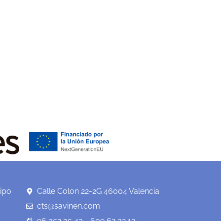
ipo
Calle Colon 22-2G 46004 Valencia
cts@savinen.com
96 352 35 43 - 609 62 32 13