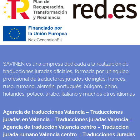
SAVINEN es una empresa dedicada a la realización de
traducciones juradas oficiales, formada por un equipo
profesional de traductores jurados de inglés, francés,
ruso, rumano, alemán, portugués, búlgaro, chino,
holandés, polaco, árabe, italiano y muchos otros idiomas
Agencia de traducciones Valencia
– Traducciones
juradas en Valencia
– Traducciones juradas Valencia
–
Agencia de traducción Valencia centro
– Traducción
jurada rumano Valencia centro
– Traducciones Juradas