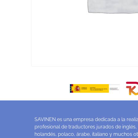
SAVINEN es una empresa dedicada a la realiz
profesional de traductores jurados de inglés,
holandés, polaco, árabe, italiano y muchos o