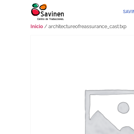
SAVI
Inicio
/ architectureofreassurance_cast.txp