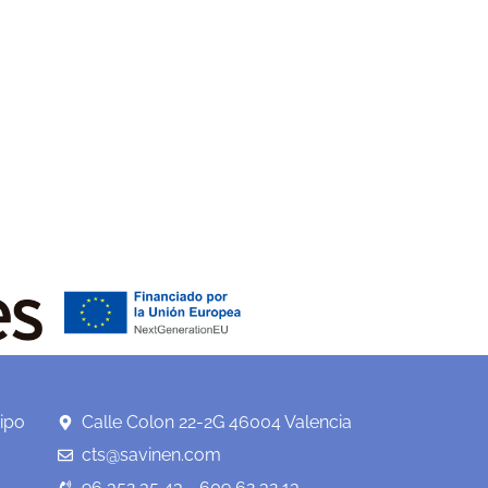
ipo
Calle Colon 22-2G 46004 Valencia
cts@savinen.com
96 352 35 43 - 609 62 32 13