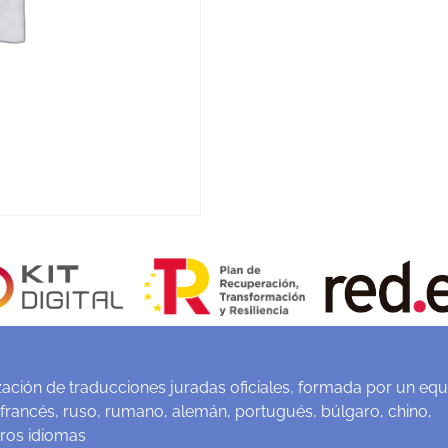
ación de traducciones juradas oficiales, formada por un equ
 francés, ruso, rumano, alemán, portugués, búlgaro, chino,
tros idiomas