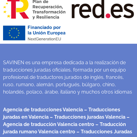
SAVINEN es una empresa dedicada a la realización de
traducciones juradas oficiales, formada por un equipo
profesional de traductores jurados de inglés, francés,
ruso, rumano, alemán, portugués, búlgaro, chino,
holandés, polaco, árabe, italiano y muchos otros idiomas
Agencia de traducciones Valencia
– Traducciones
juradas en Valencia
– Traducciones juradas Valencia
–
Agencia de traducción Valencia centro
– Traducción
jurada rumano Valencia centro
– Traducciones Juradas