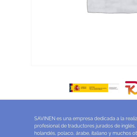
SAVINEN es una empresa dedicada a la realiz
profesional de traductores jurados de inglés,
holandés, polaco, árabe, italiano y muchos o