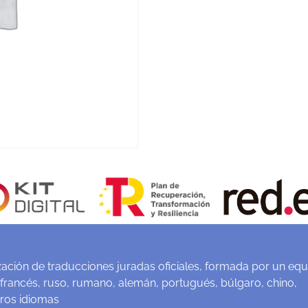
ación de traducciones juradas oficiales, formada por un equ
 francés, ruso, rumano, alemán, portugués, búlgaro, chino,
tros idiomas