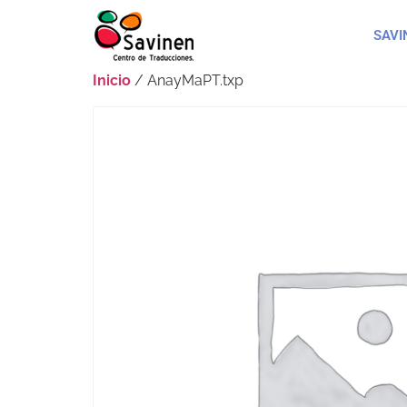
SAVI
Inicio
/ AnayMaPT.txp