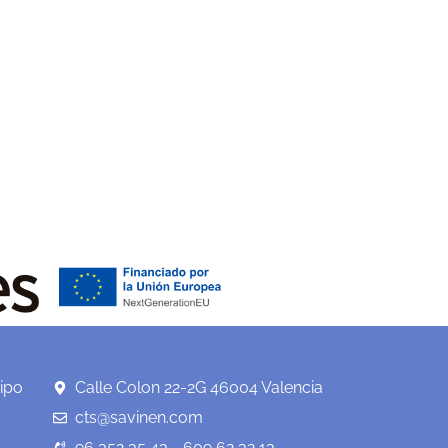
ipo
Calle Colon 22-2G 46004 Valencia
cts@savinen.com
96 352 35 43 - 609 62 32 13