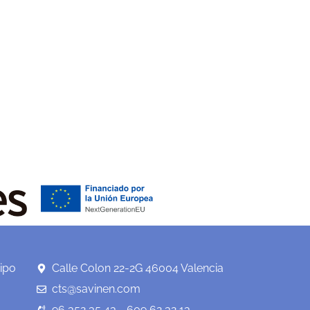
ipo
Calle Colon 22-2G 46004 Valencia
cts@savinen.com
96 352 35 43 - 609 62 32 13