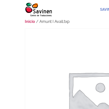
SAVI
Inicio
/ Amunt I Avall.txp