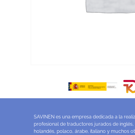
SAVINEN es una empresa dedicada a la realiz
profesional de traductores jurados de inglés,
holandés, polaco, árabe, italiano y muchos o