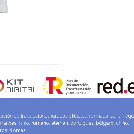
ación de traducciones juradas oficiales, formada por un equ
 francés, ruso, rumano, alemán, portugués, búlgaro, chino,
tros idiomas